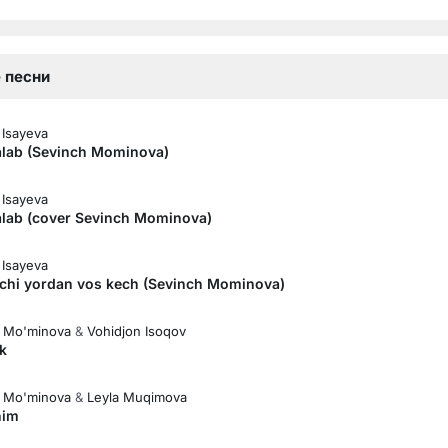
 песни
 Isayeva
ralab (Sevinch Mominova)
 Isayeva
ralab (cover Sevinch Mominova)
 Isayeva
chi yordan vos kech (Sevinch Mominova)
 Mo'minova
&
Vohidjon Isoqov
k
 Mo'minova
&
Leyla Muqimova
nim