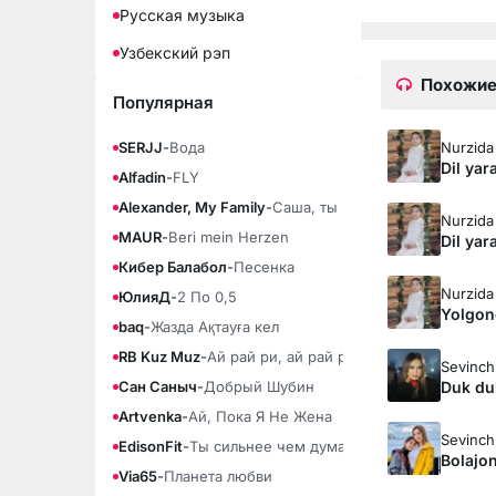
Русская музыка
Узбекский рэп
Похожие
Популярная
Nurzida
SERJJ
-
Вода
Dil ya
Alfadin
-
FLY
Alexander, My Family
-
Саша, ты моя любовь
Nurzida
MAUR
-
Beri mein Herzen
Dil ya
Кибер Балабол
-
Песенка
Nurzida
ЮлияД
-
2 По 0,5
Yolgon
baq
-
Жазда Ақтауға кел
RB Kuz Muz
-
Ай рай ри, ай рай ра
Sevinch
Duk du
Сан Саныч
-
Добрый Шубин
Artvenka
-
Ай, Пока Я Не Жена
Sevinch
EdisonFit
-
Ты сильнее чем думаешь
Bolajo
Via65
-
Планета любви