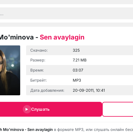
 Mo'minova
-
Sen avaylagin
Скачано:
325
Размер:
7.21 MB
Время:
03:07
Битрейт:
MP3
Дата добавления:
20-09-2011, 10:41
Слушать
h Mo'minova - Sen avaylagin
в формате MP3, или слушать онлайн бес