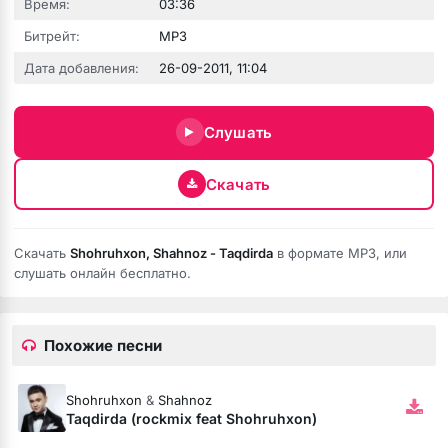
Время:
03:36
Битрейт:
MP3
Дата добавления:
26-09-2011, 11:04
юбовь
Слушать
Скачать
Скачать
Shohruhxon, Shahnoz - Taqdirda
в формате MP3, или
слушать онлайн бесплатно.
Похожие песни
бя ни била
Shohruhxon
&
Shahnoz
мёртвая душа
Taqdirda (rockmix feat Shohruhxon)