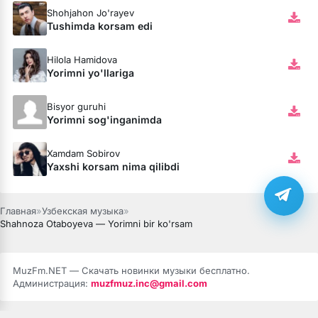
Shohjahon Jo'rayev
Tushimda korsam edi
Hilola Hamidova
Yorimni yo'llariga
Bisyor guruhi
Yorimni sog'inganimda
Xamdam Sobirov
Yaxshi korsam nima qilibdi
Главная
»
Узбекская музыка
»
Shahnoza Otaboyeva — Yorimni bir ko'rsam
MuzFm.NET — Скачать новинки музыки бесплатно.
Администрация:
muzfmuz.inc@gmail.com