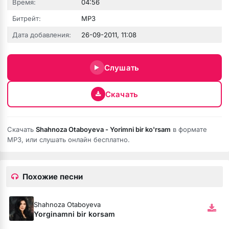
Время:
04:56
Битрейт:
MP3
Дата добавления:
26-09-2011, 11:08
сах
з тебя помню шли дожди
Слушать
их мыслях
Скачать
парень доминантный
Скачать
Shahnoza Otaboyeva - Yorimni bir ko'rsam
в формате
ядом
MP3, или слушать онлайн бесплатно.
eni Al Ta Ki Seni Görene Kadar
мой пин код
Похожие песни
ая Версия)
Shahnoza Otaboyeva
Yorginamni bir korsam