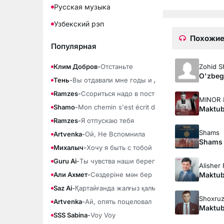
Русская музыка
Узбекский рэп
Похожие
Популярная
Zohid 
Клим Добров
-
Отстаньте
O'zbegi
Тень
-
Вы отдавали мне годы и душу
Ramzes
-
Ссориться надо в постели
MINOR
Shamo
-
Mon chemin s'est écrit dans la fumée
Maktu
Ramzes
-
Я отпускаю тебя
Shams
Artvenka
-
Ой, Не Вспомнила
Shams 
Михалыч
-
Хочу я быть с тобой
Guru Ai
-
Ты чувства наши береги
Alisher
Maktu
Али Ахмет
-
Сөздеріне мән бер
Saz Ai
-
Қартайғанда жалғыз қалма
Shoxruz
Artvenka
-
Ай, опять поцеловал
Maktu
SSS Sabina
-
Voy Voy