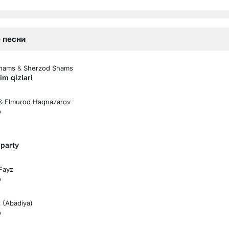
 песни
Shams
&
Sherzod Shams
m qizlari
&
Elmurod Haqnazarov
b
party
 Fayz
b
 (Abadiya)
b