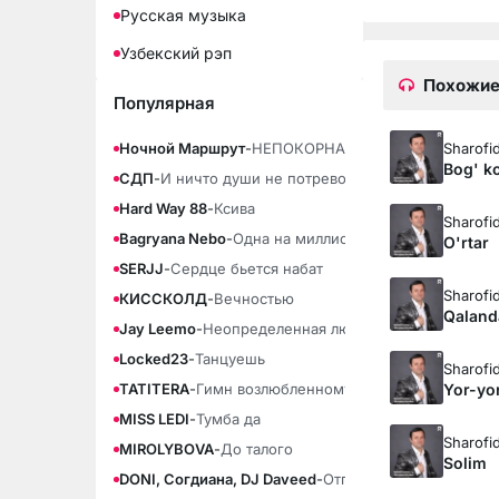
Русская музыка
Узбекский рэп
Похожие
Популярная
Sharofi
Ночной Маршрут
-
НЕПОКОРНАЯ
Bog' k
СДП
-
И ничто души не потревожит
Hard Way 88
-
Ксива
Sharofi
Bagryana Nebo
-
Одна на миллион
O'rtar
SERJJ
-
Сердце бьется набат
Sharofi
КИССКОЛД
-
Вечностью
Qaland
Jay Leemo
-
Неопределенная любовь
Locked23
-
Танцуешь
Sharofi
Yor-yo
TATITERA
-
Гимн возлюбленному
MISS LEDI
-
Тумба да
Sharofi
MIROLYBOVA
-
До талого
Solim
DONI, Согдиана, DJ Daveed
-
Отпускай