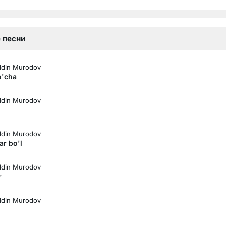
 песни
ddin Murodov
o'cha
ddin Murodov
ddin Murodov
ar bo'l
ddin Murodov
r
ddin Murodov