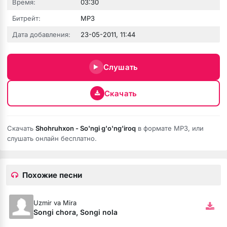
Время:
03:30
Битрейт:
MP3
Дата добавления:
23-05-2011, 11:44
Слушать
Скачать
Скачать
Shohruhxon - So'ngi g'o'ng'iroq
в формате MP3, или
бота
слушать онлайн бесплатно.
Похожие песни
ся
Uzmir va Mira
Songi chora, Songi nola