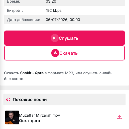
Время:
03:20
Битрейт:
192 kbps
зовёшь
Дата добавления:
06-07-2026, 00:00
е
Слушать
 нить
Скачать
бога тише (Полная версия)
Скачать
Shokir - Qora
в формате MP3, или слушать онлайн
бесплатно.
ободной
рдце
Похожие песни
Muzaffar Mirzarahimov
Qora-qora