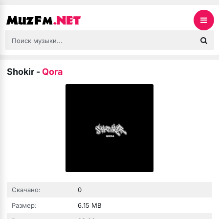
Shokir
-
Qora
Скачано:
0
Размер:
6.15 MB