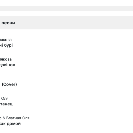
 песни
лякова
ні бурі
лякова
 дзвінок
 (Cover)
 Оля
 танец
o
&
Блатная Оля
 как домой