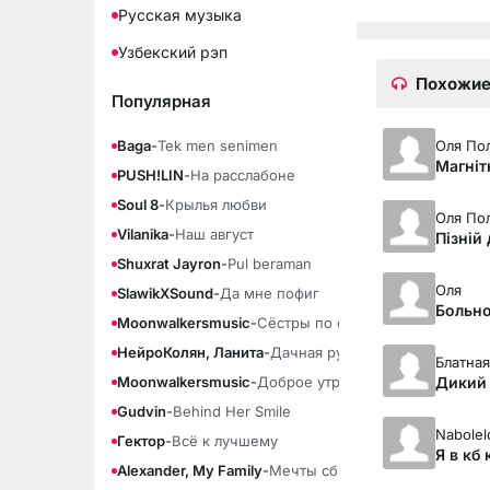
Русская музыка
Узбекский рэп
Похожие
Популярная
Оля По
Baga
-
Tek men senimen
Магніт
PUSH!LIN
-
На расслабоне
Soul 8
-
Крылья любви
Оля По
Vilanika
-
Наш август
Пізній
Shuxrat Jayron
-
Pul beraman
Оля
SlawikXSound
-
Да мне пофиг
Больно
Moonwalkersmusic
-
Сёстры по сердцу
НейроКолян, Ланита
-
Дачная рулетка
Блатная
Дикий
Moonwalkersmusic
-
Доброе утро, суббота
Gudvin
-
Behind Her Smile
Nabolel
Гектор
-
Всё к лучшему
Я в кб
Alexander, My Family
-
Мечты сбываются