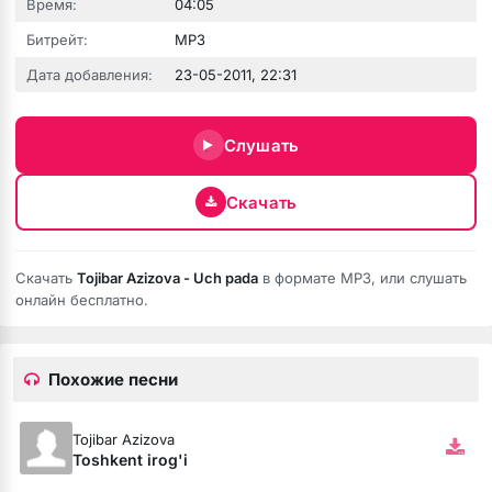
Время:
04:05
Битрейт:
MP3
Дата добавления:
23-05-2011, 22:31
сах
з тебя помню шли дожди
Слушать
их мыслях
Скачать
парень доминантный
Скачать
Tojibar Azizova - Uch pada
в формате MP3, или слушать
ядом
онлайн бесплатно.
eni Al Ta Ki Seni Görene Kadar
мой пин код
Похожие песни
ая Версия)
Tojibar Azizova
Toshkent irog'i