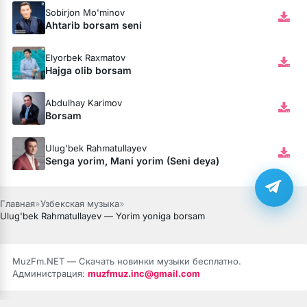
Sobirjon Mo'minov
Ahtarib borsam seni
Elyorbek Raxmatov
Hajga olib borsam
Abdulhay Karimov
Borsam
Ulug'bek Rahmatullayev
Senga yorim, Mani yorim (Seni deya)
Главная
»
Узбекская музыка
»
Ulug'bek Rahmatullayev — Yorim yoniga borsam
MuzFm.NET — Скачать новинки музыки бесплатно.
Администрация:
muzfmuz.inc@gmail.com