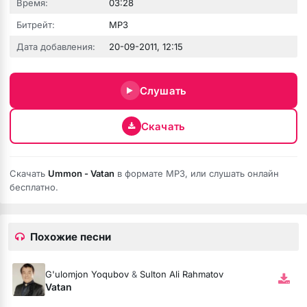
Время:
03:28
Битрейт:
MP3
Дата добавления:
20-09-2011, 12:15
Слушать
 fumée
Скачать
Скачать
Ummon - Vatan
в формате MP3, или слушать онлайн
бесплатно.
Похожие песни
G'ulomjon Yoqubov
&
Sulton Ali Rahmatov
Vatan
ой