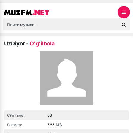
UzDiyor
-
O'g'ilbola
Скачано:
68
Размер:
7.65 MB