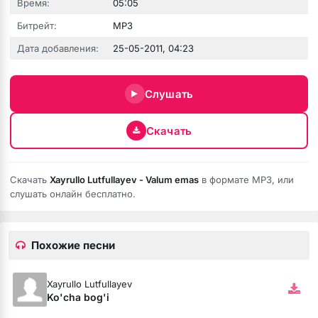
Время:
05:05
Битрейт:
MP3
Дата добавления:
25-05-2011, 04:23
юбовь
Слушать
Скачать
Скачать
Xayrullo Lutfullayev - Valum emas
в формате MP3, или
слушать онлайн бесплатно.
Похожие песни
бя ни била
Xayrullo Lutfullayev
мёртвая душа
Ko'cha bog'i