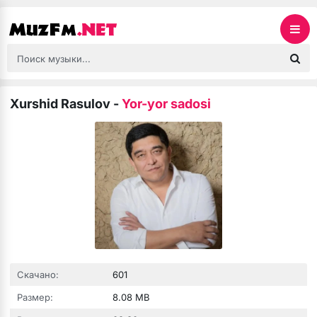
Xurshid Rasulov
-
Yor-yor sadosi
Скачано:
601
Размер:
8.08 MB