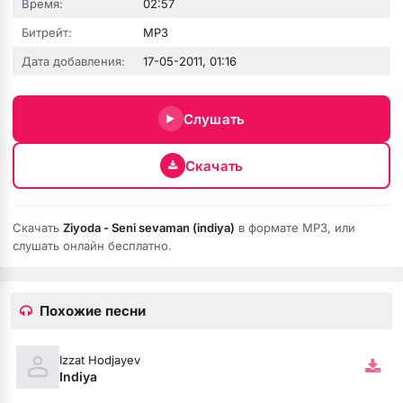
Время:
02:57
Битрейт:
MP3
зовёшь
Дата добавления:
17-05-2011, 01:16
е
Слушать
 нить
Скачать
бога тише (Полная версия)
Скачать
Ziyoda - Seni sevaman (indiya)
в формате MP3, или
слушать онлайн бесплатно.
ободной
рдце
Похожие песни
Izzat Hodjayev
Indiya