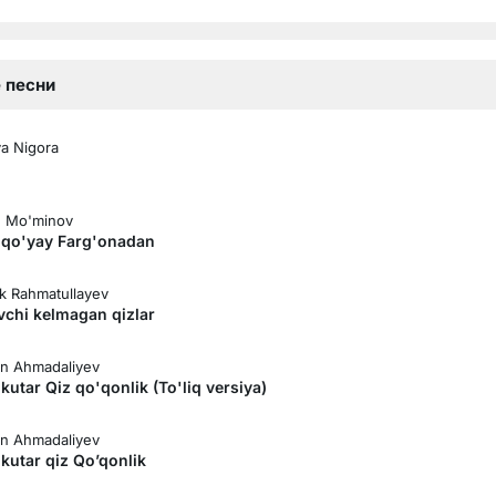
 песни
a Nigora
n Mo'minov
 qo'yay Farg'onadan
k Rahmatullayev
vchi kelmagan qizlar
din Ahmadaliyev
kutar Qiz qo'qonlik (To'liq versiya)
din Ahmadaliyev
kutar qiz Qo’qonlik