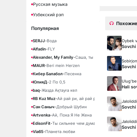
Русская музыка
Узбекский рэп
Похожие
Популярная
Oybek v
SERJJ
-
Вода
Sovchi
Alfadin
-
FLY
Alexander, My Family
-
Саша, ты моя любовь
Sobirjo
MAUR
-
Beri mein Herzen
Sovchi
Кибер Балабол
-
Песенка
Ulug'be
ЮлияД
-
2 По 0,5
Hali so
baq
-
Жазда Ақтауға кел
RB Kuz Muz
-
Ай рай ри, ай рай ра
Jalolid
Sovchi 
Сан Саныч
-
Добрый Шубин
Artvenka
-
Ай, Пока Я Не Жена
Jalolid
EdisonFit
-
Ты сильнее чем думаешь
Sovchi 
Via65
-
Планета любви