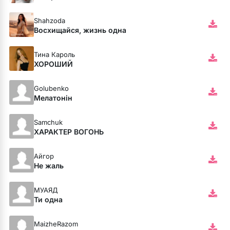
Shahzoda
Восхищайся, жизнь одна
Тина Кароль
ХОРОШИЙ
 fumée
Golubenko
Мелатонін
Samchuk
ХАРАКТЕР ВОГОНЬ
Айгор
Не жаль
МУАЯД
Ти одна
ой
MaizheRazom