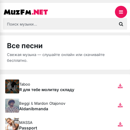
Все песни
Свежая музыка — слушайте онлайн или скачивайте
бесплатно.
Taboo
Я для тебе молитву складу
Beggi
&
Mardon Otajonov
Aldanibmanda
MASSA
Passport