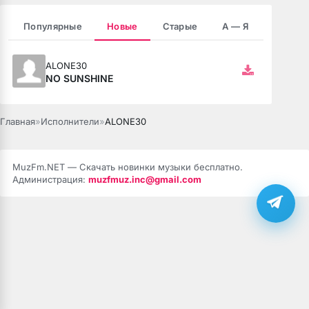
Популярные
Новые
Старые
А — Я
зовёшь
е
ALONE30
NO SUNSHINE
 нить
Главная
»
Исполнители
»
ALONE30
бога тише (Полная версия)
MuzFm.NET — Скачать новинки музыки бесплатно.
Администрация:
muzfmuz.inc@gmail.com
ободной
рдце