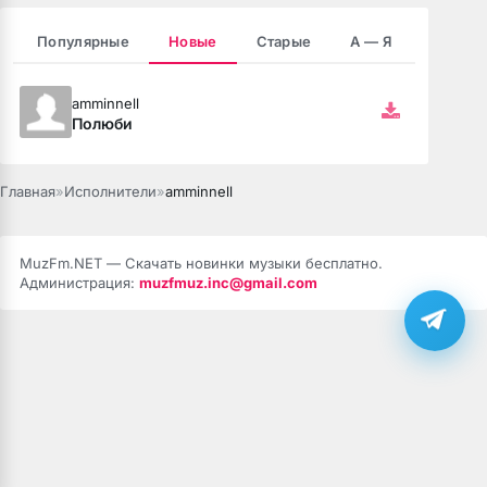
Популярные
Новые
Старые
А — Я
сах
amminnell
з тебя помню шли дожди
Полюби
их мыслях
Главная
»
Исполнители
»
amminnell
парень доминантный
MuzFm.NET — Скачать новинки музыки бесплатно.
Администрация:
muzfmuz.inc@gmail.com
ядом
eni Al Ta Ki Seni Görene Kadar
мой пин код
ая Версия)