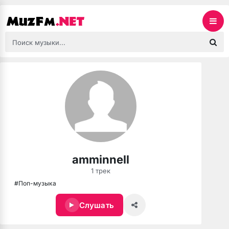
amminnell
1 трек
#Поп-музыка
Слушать