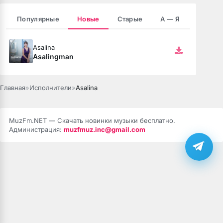
Популярные
Новые
Старые
А — Я
Asalina
Asalingman
 fumée
Главная
»
Исполнители
»
Asalina
MuzFm.NET — Скачать новинки музыки бесплатно.
Администрация:
muzfmuz.inc@gmail.com
ой