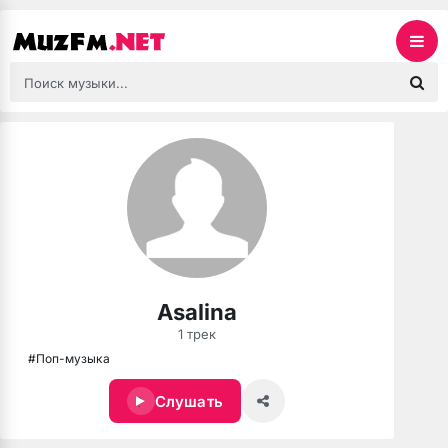
Asalina
1 трек
#Поп-музыка
Слушать