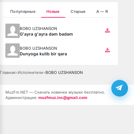
Популярные
Новые
Старые
А — Я
зовёшь
е
BOBO UZSHANSON
G'ayra g'ayra dam badam
 нить
BOBO UZSHANSON
Dunyoga kulib bir qara
бога тише (Полная версия)
Главная
»
Исполнители
»
BOBO UZSHANSON
ободной
MuzFm.NET — Скачать новинки музыки бесплатно.
рдце
Администрация:
muzfmuz.inc@gmail.com