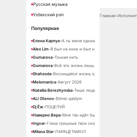
Русская музыка
Узбекский рэп
Главная
»
Исполнит
Популярная
Елена Карпук
-
А ты меня однажды позовёшь
Alex Lim
-
Я был на коне и был на плахе
Gumarova
-
Тонкая нить
Gumarova
-
Всё это жизнь лишь тонкая нить
Shahzoda
-
Восхищайся жизнь одна
Melomanica
-
Август 2026
Nataliia Berezhynska
-
Тише люди ради бога тише (По
ALI Otenov
-
Bilmei qaldym
Dj Ёж
-
ПОЦЕЛУЙ
Наверно Вера
-
Мне так идёт быть свободной
Ingvar
-
Глаза грешные твои снова сердце
Milana Star
-
ПАРАЦЕТАМОЛ