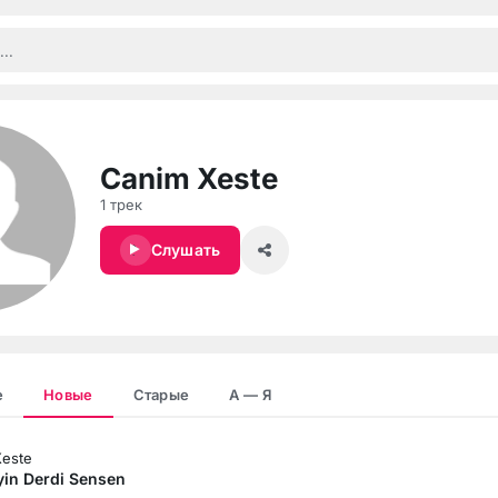
Canim Xeste
1 трек
Слушать
е
Новые
Старые
А — Я
Xeste
yin Derdi Sensen