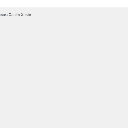
ели
»
Canim Xeste
лная версия)