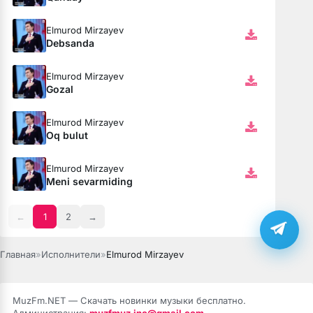
Elmurod Mirzayev
Debsanda
Elmurod Mirzayev
Gozal
Elmurod Mirzayev
Oq bulut
Elmurod Mirzayev
Meni sevarmiding
←
1
2
→
Главная
»
Исполнители
»
Elmurod Mirzayev
MuzFm.NET — Скачать новинки музыки бесплатно.