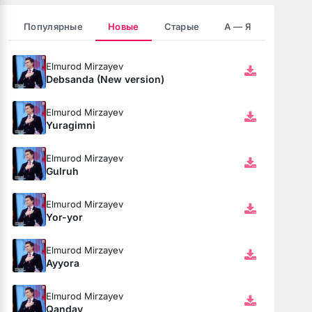
Популярные
Новые
Старые
А — Я
Elmurod Mirzayev
юбовь
Debsanda (New version)
Elmurod Mirzayev
Yuragimni
Elmurod Mirzayev
Gulruh
Elmurod Mirzayev
Yor-yor
Elmurod Mirzayev
Ayyora
бя ни била
мёртвая душа
Elmurod Mirzayev
Qanday