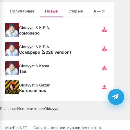
Популярные
Новые
Старые
А — Я
Gidayyat
&
К.Е.А.
сомбреро
Gidayyat
&
К.Е.А.
Сомбреро (2026 version)
Gidayyat
&
Kama
Тая
бота
Gidayyat
&
Gazan
Koronaminus
ся
Главная
»
Исполнители
»
Gidayyat
MuzFm.NET — Скачать новинки музыки бесплатно.