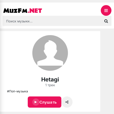
Hetagi
1 трек
#Поп-музыка
Слушать