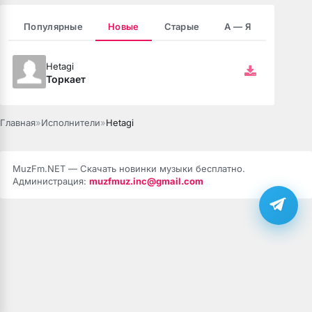
Популярные
Новые
Старые
А — Я
зовёшь
е
Hetagi
Торкает
 нить
Главная
»
Исполнители
»
Hetagi
бога тише (Полная версия)
MuzFm.NET — Скачать новинки музыки бесплатно.
Администрация:
muzfmuz.inc@gmail.com
ободной
рдце