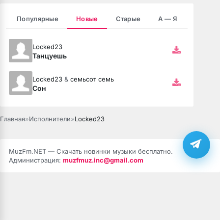
Популярные
Новые
Старые
А — Я
Locked23
Танцуешь
Locked23
&
семьсот семь
Сон
Главная
»
Исполнители
»
Locked23
MuzFm.NET — Скачать новинки музыки бесплатно.
Администрация:
muzfmuz.inc@gmail.com