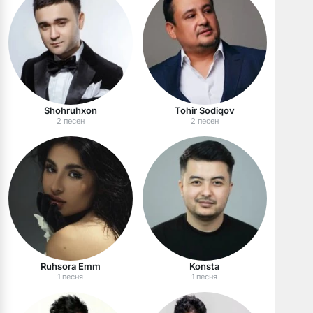
Shohruhxon
Tohir Sodiqov
2 песен
2 песен
Ruhsora Emm
Konsta
1 песня
1 песня