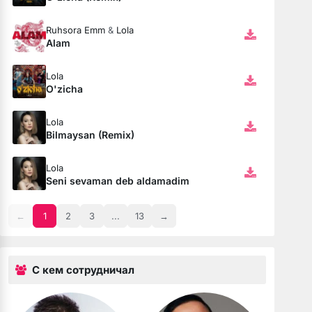
Ruhsora Emm
&
Lola
Alam
Lola
O'zicha
Lola
Bilmaysan (Remix)
Lola
Seni sevaman deb aldamadim
←
1
2
3
...
13
→
С кем сотрудничал