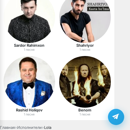
Sardor Rahimxon
Shahriyor
1 песня
1 песня
Rashid Holiqov
Benom
1 песня
1 песня
Главная
»
Исполнители
»
Lola