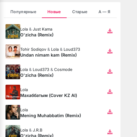
Популярные
Новые
Старые
А — Я
зовёшь
е
Lola
&
Just Kama
O'zicha (Remix)
 нить
Tohir Sodiqov
&
Lola
&
Loud373
Undan nimam kam (Remix)
бога тише (Полная версия)
Lola
&
Loud373
&
Cosmode
O'zicha (Remix)
Lola
ободной
Махаббатым (Cover KZ AI)
рдце
Lola
Mening Muhabbatim (Remix)
Lola
&
J.R.B
O'zicha (Remix)