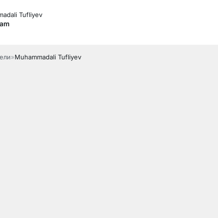
dali Tufliyev
nam
ели
»
Muhammadali Tufliyev