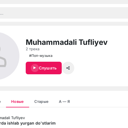
Muhammadali Tufliyev
2 трека
#Поп-музыка
Слушать
е
Новые
Старые
А — Я
dali Tufliyev
rda ishlab yurgan do'stlarim