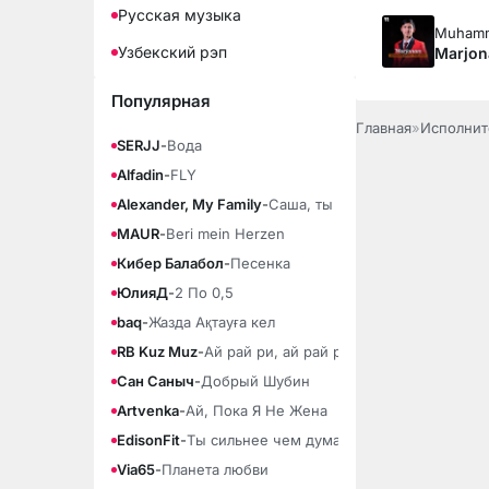
Русская музыка
Muhamma
Узбекский рэп
Marjo
Популярная
Главная
»
Исполнит
SERJJ
-
Вода
Alfadin
-
FLY
Alexander, My Family
-
Саша, ты моя любовь
MAUR
-
Beri mein Herzen
Кибер Балабол
-
Песенка
ЮлияД
-
2 По 0,5
baq
-
Жазда Ақтауға кел
RB Kuz Muz
-
Ай рай ри, ай рай ра
Сан Саныч
-
Добрый Шубин
Artvenka
-
Ай, Пока Я Не Жена
EdisonFit
-
Ты сильнее чем думаешь
Via65
-
Планета любви