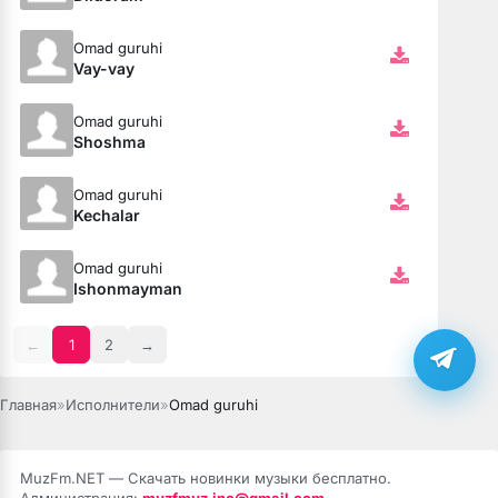
Omad guruhi
Vay-vay
Omad guruhi
Shoshma
Omad guruhi
Kechalar
Omad guruhi
Ishonmayman
←
1
2
→
Главная
»
Исполнители
»
Omad guruhi
MuzFm.NET — Скачать новинки музыки бесплатно.