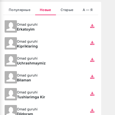
Популярные
Новые
Старые
А — Я
сах
Omad guruhi
з тебя помню шли дожди
Erkatoyim
Omad guruhi
их мыслях
Kipriklaring
парень доминантный
Omad guruhi
Uchrashmaymiz
ядом
Omad guruhi
eni Al Ta Ki Seni Görene Kadar
Bilaman
мой пин код
ая Версия)
Omad guruhi
Tushlarimga Kir
Omad guruhi
Dildoram