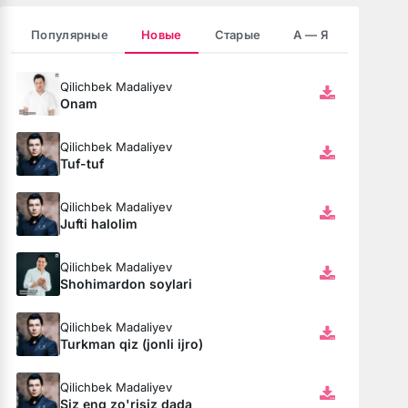
Популярные
Новые
Старые
А — Я
Qilichbek Madaliyev
юбовь
Onam
Qilichbek Madaliyev
Tuf-tuf
Qilichbek Madaliyev
Jufti halolim
Qilichbek Madaliyev
Shohimardon soylari
Qilichbek Madaliyev
Turkman qiz (jonli ijro)
бя ни била
мёртвая душа
Qilichbek Madaliyev
Siz eng zo'risiz dada