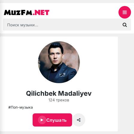
Qilichbek Madaliyev
124 треков
#Поп-музыка
Слушать