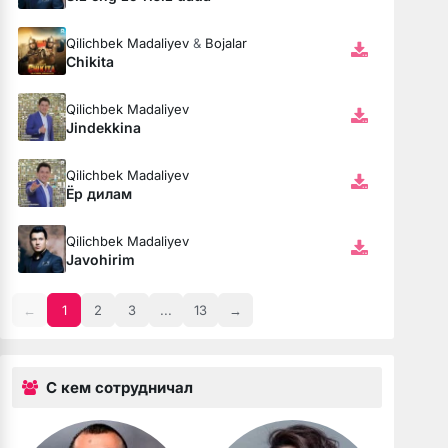
Qilichbek Madaliyev
&
Bojalar
Chikita
Qilichbek Madaliyev
Jindekkina
Qilichbek Madaliyev
Ёр дилам
Qilichbek Madaliyev
Javohirim
←
1
2
3
...
13
→
С кем сотрудничал