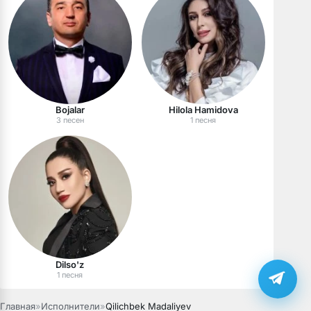
Bojalar
Hilola Hamidova
3 песен
1 песня
Dilso'z
1 песня
Главная
»
Исполнители
»
Qilichbek Madaliyev