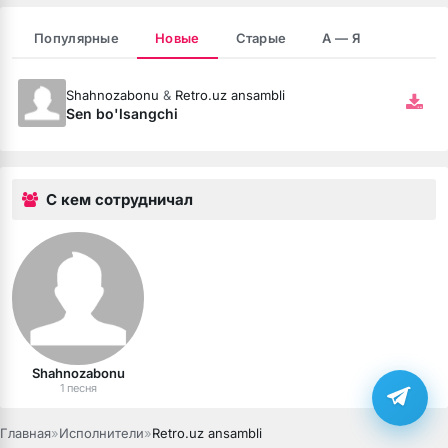
Популярные
Новые
Старые
А — Я
Shahnozabonu
&
Retro.uz ansambli
Sen bo'lsangchi
С кем сотрудничал
бота
ся
Shahnozabonu
1 песня
Главная
»
Исполнители
»
Retro.uz ansambli