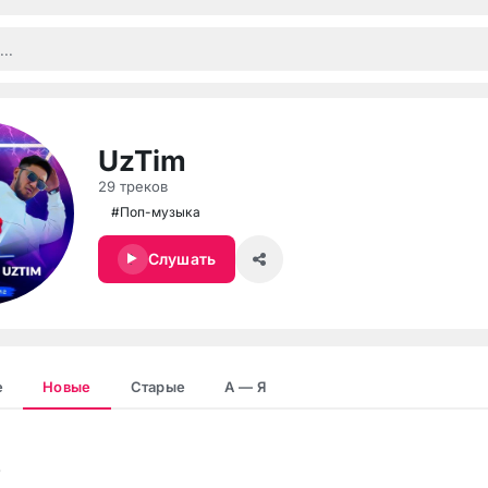
UzTim
29 треков
#Поп-музыка
Слушать
е
Новые
Старые
А — Я
b