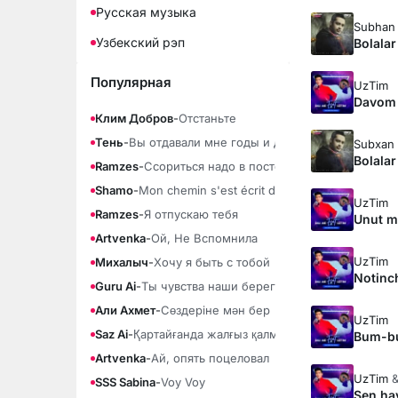
Русская музыка
Subhan
Узбекский рэп
Bolalar
Популярная
UzTim
Davom 
Клим Добров
-
Отстаньте
Тень
-
Вы отдавали мне годы и душу
Subxan
Bolalar
Ramzes
-
Ссориться надо в постели
Shamo
-
Mon chemin s'est écrit dans la fumée
UzTim
Ramzes
-
Я отпускаю тебя
Unut m
Artvenka
-
Ой, Не Вспомнила
UzTim
Михалыч
-
Хочу я быть с тобой
Notinc
Guru Ai
-
Ты чувства наши береги
Али Ахмет
-
Сөздеріне мән бер
UzTim
Saz Ai
-
Қартайғанда жалғыз қалма
Bum-b
Artvenka
-
Ай, опять поцеловал
UzTim
SSS Sabina
-
Voy Voy
Sen ha