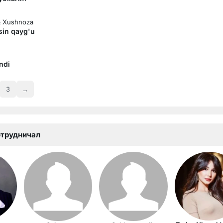
&
Xushnoza
sin qayg'u
ndi
3
→
отрудничал