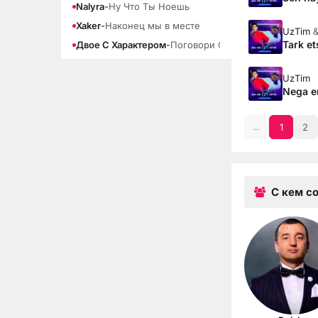
Nalyra
-
Ну Что Ты Ноешь
Xaker
-
Наконец мы в месте
UzTim
Tark et
Двое С Характером
-
Поговори Со Мной
UzTim
Nega e
←
1
2
С кем с