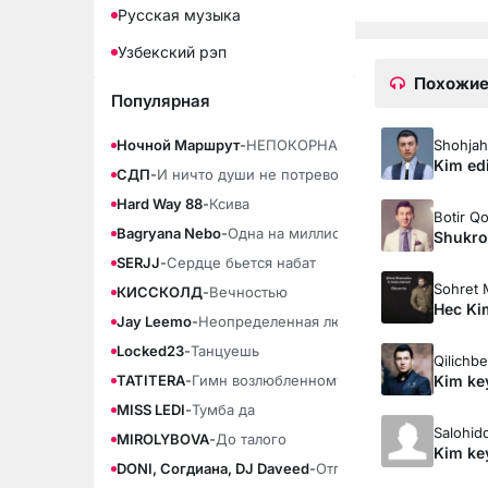
Русская музыка
Узбекский рэп
Похожие
Популярная
Shohjah
Ночной Маршрут
-
НЕПОКОРНАЯ
Kim edi
СДП
-
И ничто души не потревожит
Hard Way 88
-
Ксива
Botir Q
Bagryana Nebo
-
Одна на миллион
Shukro
SERJJ
-
Сердце бьется набат
Sohret
КИССКОЛД
-
Вечностью
Hec Ki
Jay Leemo
-
Неопределенная любовь
Locked23
-
Танцуешь
Qilichb
Kim key
TATITERA
-
Гимн возлюбленному
MISS LEDI
-
Тумба да
Salohid
MIROLYBOVA
-
До талого
Kim key
DONI, Согдиана, DJ Daveed
-
Отпускай