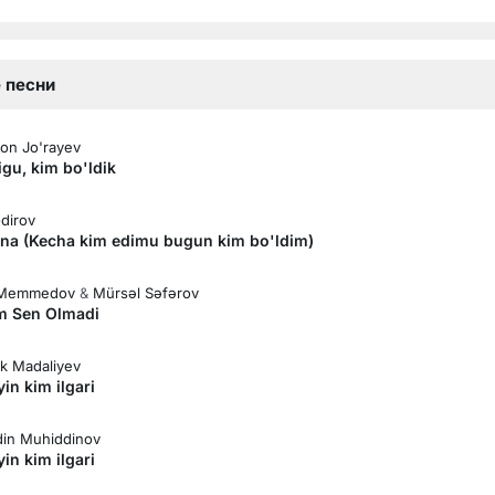
 песни
on Jo'rayev
gu, kim bo'ldik
odirov
na (Kecha kim edimu bugun kim bo'ldim)
 Memmedov
&
Mürsəl Səfərov
m Sen Olmadi
ek Madaliyev
in kim ilgari
din Muhiddinov
in kim ilgari