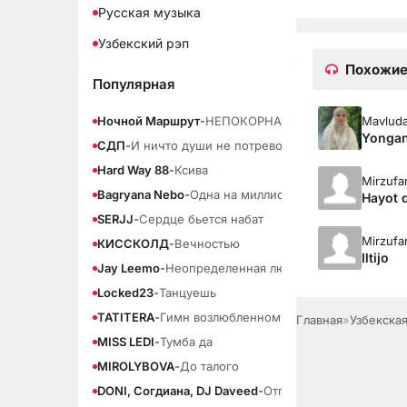
Русская музыка
Узбекский рэп
Похожие
Популярная
Mavluda
Ночной Маршрут
-
НЕПОКОРНАЯ
Yongan
СДП
-
И ничто души не потревожит
Hard Way 88
-
Ксива
Mirzufa
Bagryana Nebo
-
Одна на миллион
Hayot 
SERJJ
-
Сердце бьется набат
Mirzufa
КИССКОЛД
-
Вечностью
Iltijo
Jay Leemo
-
Неопределенная любовь
Locked23
-
Танцуешь
TATITERA
-
Гимн возлюбленному
Главная
»
Узбекска
MISS LEDI
-
Тумба да
MIROLYBOVA
-
До талого
DONI, Согдиана, DJ Daveed
-
Отпускай