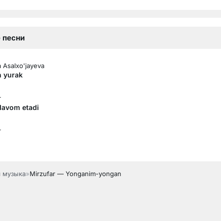
 песни
 Asalxo'jayeva
 yurak
r
davom etadi
r
я музыка
»
Mirzufar — Yonganim-yongan