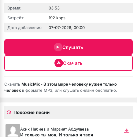
Время:
03:53
Битрейт:
192 kbps
Дата добавления:
07-07-2026, 00:00
юбовь
Слушать
Скачать
Скачать
MusicMix - В этом мире человеку нужен только
человек
в формате MP3, или слушать онлайн бесплатно.
Похожие песни
бя ни била
мёртвая душа
Асик Набиев и Марзият Абдулаева
И только ты моя, И только я твоя