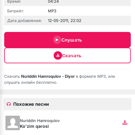
Время:
04:24
Битрейт:
MP3
Дата добавления:
12-05-2011, 22:02
юбовь
Слушать
Скачать
Скачать
Nuriddin Hamroqulov - Diyor
в формате MP3, или
слушать онлайн бесплатно.
Похожие песни
бя ни била
Nuriddin Hamroqulov
мёртвая душа
Ko'zim qarosi