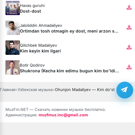
Havas guruhi
Dost-dost
Jaloliddin Ahmadaliyev
Ortimdan tosh otmagin ey dost, meni arzon sotmagin ey dost
Qilichbek Madaliyev
Kim keyin kim ilgari
Botir Qodirov
Shukrona (Kecha kim edimu bugun kim bo'ldim)
Главная
»
Узбекская музыка
»
Ohunjon Madaliyev — Kim do'st
MuzFm.NET — Скачать новинки музыки бесплатно.
Администрация:
muzfmuz.inc@gmail.com