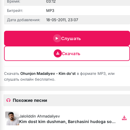
Время:
03:12
Битрейт:
MP3
зовёшь
Дата добавления:
18-05-2011, 23:07
е
Слушать
 нить
Скачать
бога тише (Полная версия)
Скачать
Ohunjon Madaliyev - Kim do'st
в формате MP3, или
слушать онлайн бесплатно.
ободной
рдце
Похожие песни
Jaloliddin Ahmadaliyev
Kim dost kim dushman, Barchasini hudoga soldim