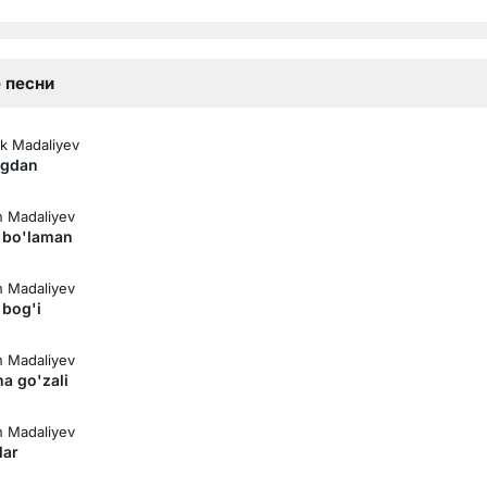
 песни
ek Madaliyev
ngdan
 Madaliyev
z bo'laman
 Madaliyev
 bog'i
 Madaliyev
a go'zali
 Madaliyev
lar