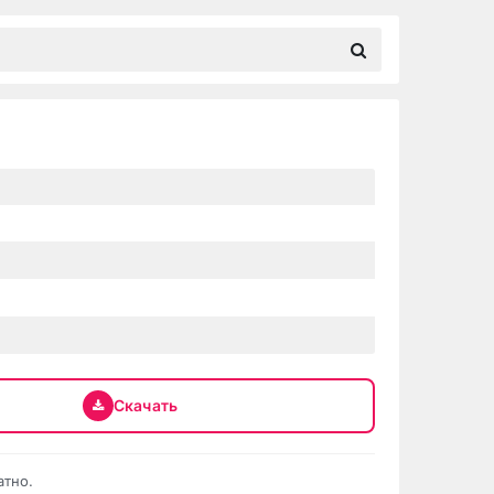
Скачать
атно.