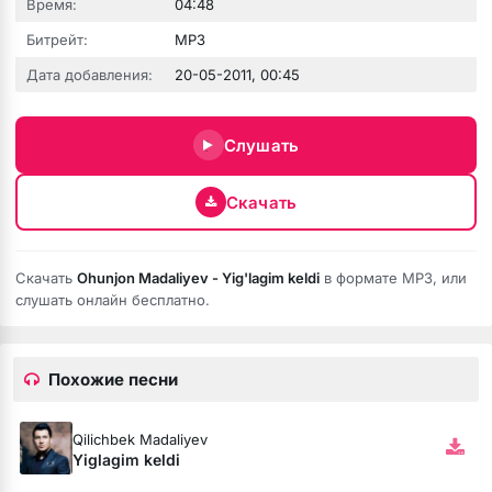
Время:
04:48
Битрейт:
MP3
Дата добавления:
20-05-2011, 00:45
Слушать
 fumée
Скачать
Скачать
Ohunjon Madaliyev - Yig'lagim keldi
в формате MP3, или
слушать онлайн бесплатно.
Похожие песни
Qilichbek Madaliyev
Yiglagim keldi
ой