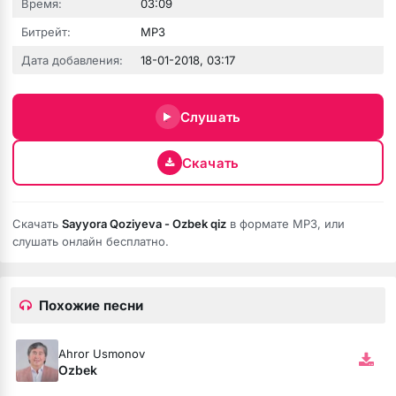
Время:
03:09
Битрейт:
MP3
Дата добавления:
18-01-2018, 03:17
Слушать
Скачать
ио
-
Возвращение в Сайлент Хилл
Скачать
Sayyora Qoziyeva - Ozbek qiz
в формате MP3, или
слушать онлайн бесплатно.
Похожие песни
епче
Ahror Usmonov
Ozbek