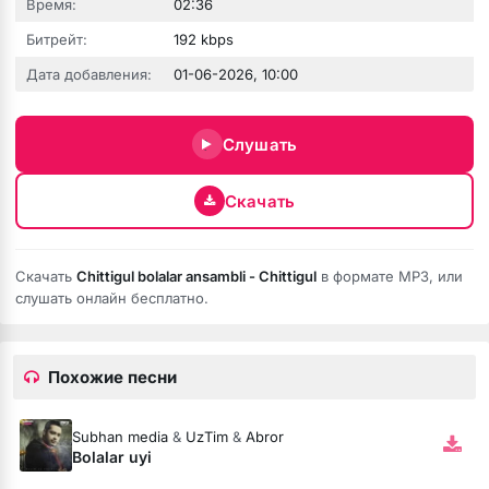
Время:
02:36
Битрейт:
192 kbps
зовёшь
Дата добавления:
01-06-2026, 10:00
е
Слушать
 нить
Скачать
бога тише (Полная версия)
Скачать
Chittigul bolalar ansambli - Chittigul
в формате MP3, или
слушать онлайн бесплатно.
ободной
рдце
Похожие песни
Subhan media
&
UzTim
&
Abror
Bolalar uyi